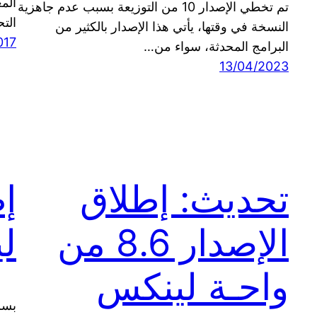
الم
تم تخطي الإصدار 10 من التوزيعة بسبب عدم جاهزية
الت
النسخة في وقتها، يأتي هذا الإصدار بالكثير من
017
البرامج المحدثة، سواء من…
13/04/2023
تحديث: إطلاق
إط
الإصدار 8.6 من
لين
واحـة لينكس
بسم