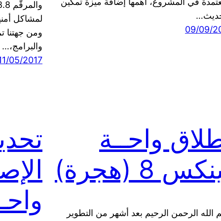
عتمدة في المشروع، أهمها إضافة ميزة تمكين
حديث…
09/09/2
ومن جهتنا ت
والبرامج،…
11/05/2017
لاق واحــة
تحدي
كس 8 (هجرة)
واحـ
 الله الرحمن الرحيم بعد أشهر من التطوير