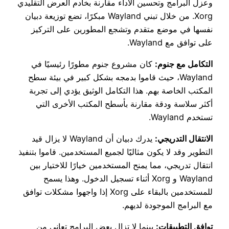
وعزل البرامج وتحسين الأداء مقارنة بخادم العرض التقليدي
Xorg. من خلال تبني Wayland مبكرًا، تضع توزيعة دبيان
نفسها في موضع متقدم وتشجع المطورين على التركيز
على توافق مع Wayland.
التكامل مع جنوم:
كان مشروع جنوم مطورًا رئيسيًا في
Wayland، حيث قاموا بدمجه بشكل كبير في بيئة سطح
المكتب الخاصة بهم. هذا التكامل الوثيق يؤدي إلى تجربة
أكثر سلاسة ودقة مقارنة بأسطح المكتب الأخرى التي
تستخدم Wayland.
الانتقال التدريجي:
يدرك دبيان أن Wayland لا يزال قيد
التطوير وقد لا يكون مثاليًا لجميع المستخدمين. قاموا بتنفيذ
انتقال تدريجي، مما يمنح المستخدمين خيارًا للاختيار بين
Wayland و Xorg أثناء تسجيل الدخول. وهذا يسمح
للمستخدمين بالبقاء على Xorg إذا واجهوا مشكلات توافق
مع البرامج الموجودة لديهم.
توافق التطبيقات:
بينما لا تزال بعض البرامج تعاني من