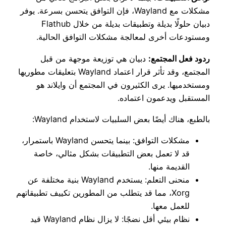
مشكلات مع Wayland، فإن التوافق يتحسن بسرعة. يوفر
دبيان حلولًا بديلة وتطبيقات بديلة من خلال Flathub
ومستودعات أخرى لمعالجة مشكلات التوافق الحالية.
ردود فعل المجتمع:
دبيان هي توزيعة موجهة من قبل
المجتمع، وقد تأثر قرار اعتماد Wayland بتعليقات مطوريها
ومستخدميها. يرى الكثيرون في المجتمع أن وايلاند هو
المستقبل ويدعمون اعتماده.
بالطبع، هناك أيضًا بعض السلبيات لاستخدام Wayland:
مشكلات التوافق: بينما يتحسن Wayland باستمرار،
قد لا تعمل بعض التطبيقات بشكل مثالي، خاصة
القديمة منها.
منحنى التعلم: يستخدم Wayland بنية مختلفة عن
Xorg، مما قد يتطلب من المطورين تكييف تطبيقاتهم
للعمل معها.
نظام بيئي أقل نضجًا: لا يزال نظام Wayland قيد